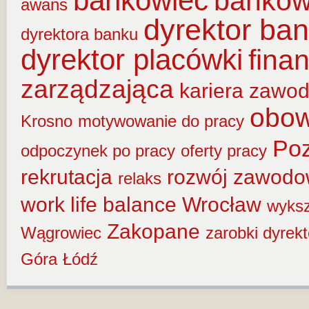
bankowiec
banko
awans
dyrektor ba
dyrektora banku
dyrektor placówki
fina
zarządzająca
kariera zawo
obow
Krosno
motywowanie do pracy
Po
odpoczynek po pracy
oferty pracy
rekrutacja
rozwój zawod
relaks
work life balance
Wrocław
wyksz
Zakopane
Wągrowiec
zarobki dyrek
Góra
Łódź