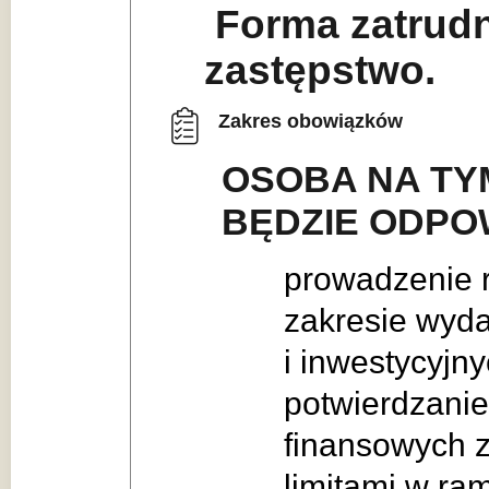
Forma zatrudn
zastępstwo.
Zakres obowiązków
OSOBA NA TY
BĘDZIE ODPO
prowadzenie 
zakresie wyd
i inwestycyjny
potwierdzani
finansowych 
limitami w ra