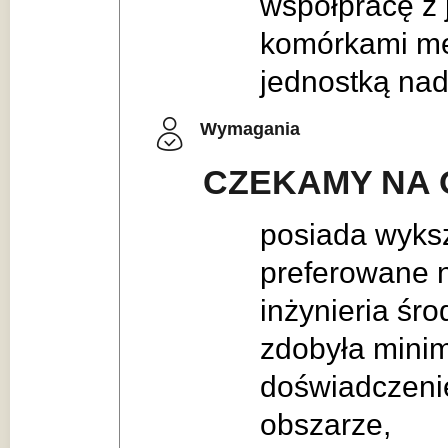
współpracę z 
komórkami me
jednostką nad
Wymagania
CZEKAMY NA 
posiada wyksz
preferowane n
inżynieria śro
zdobyła minim
doświadczen
obszarze,