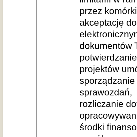
przez komórki
akceptację d
elektroniczny
dokumentów T
potwierdzanie
projektów um
sporządzanie
sprawozdań,
rozliczanie d
opracowywani
środki finans