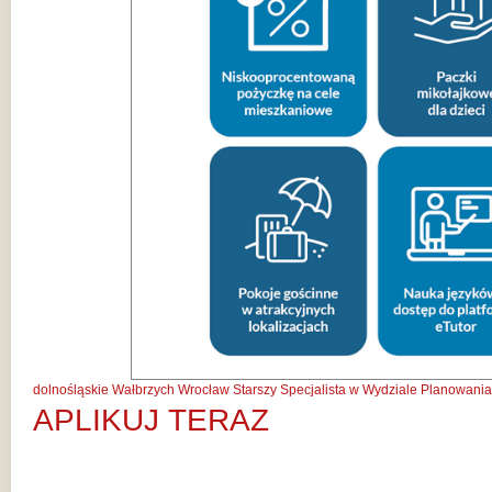
dolnośląskie
Wałbrzych
Wrocław
Starszy Specjalista w Wydziale Planowani
APLIKUJ TERAZ