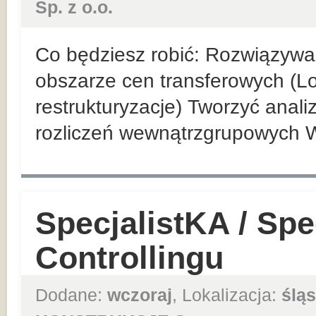
Sp. z o.o.
Co będziesz robić: Rozwiązyw
obszarze cen transferowych (Loc
restrukturyzacje) Tworzyć anal
rozliczeń wewnątrzgrupowych 
SpecjalistKA / Spec
Controllingu
Dodane:
wczoraj
, Lokalizacja:
śląs