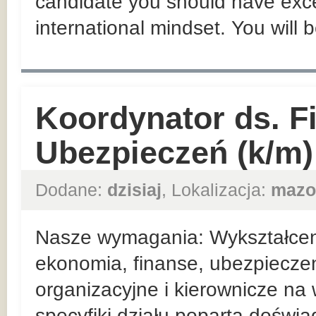
candidate you should have exce
international mindset. You will 
Koordynator ds. F
Ubezpieczeń (k/m)
Dodane:
dzisiaj
, Lokalizacja:
mazo
Nasze wymagania: Wykształceni
ekonomia, finanse, ubezpieczen
organizacyjne i kierownicze n
specyfiki działu poparta doświ