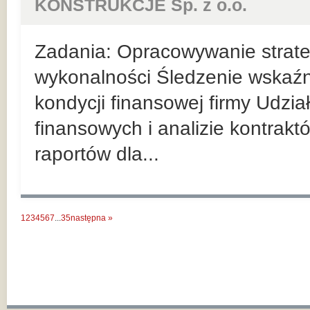
KONSTRUKCJE Sp. z o.o.
Zadania: Opracowywanie strateg
wykonalności Śledzenie wskaź
kondycji finansowej firmy Udzi
finansowych i analizie kontrak
raportów dla...
1
2
3
4
5
6
7
...
35
następna »