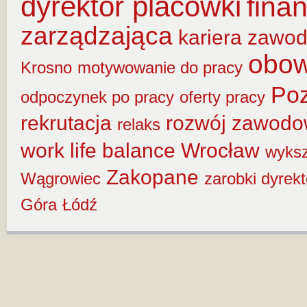
dyrektor placówki
fina
zarządzająca
kariera zawo
obow
Krosno
motywowanie do pracy
Po
odpoczynek po pracy
oferty pracy
rekrutacja
rozwój zawod
relaks
work life balance
Wrocław
wyksz
Zakopane
Wągrowiec
zarobki dyrek
Góra
Łódź