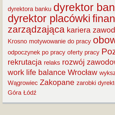
dyrektor ba
dyrektora banku
dyrektor placówki
fina
zarządzająca
kariera zawo
obow
Krosno
motywowanie do pracy
Po
odpoczynek po pracy
oferty pracy
rekrutacja
rozwój zawod
relaks
work life balance
Wrocław
wyksz
Zakopane
Wągrowiec
zarobki dyrek
Góra
Łódź