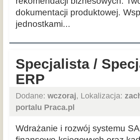
rekomendacji biznesowych. Twor
dokumentacji produktowej. Wsp
jednostkami...
Specjalista / Spec
ERP
Dodane:
wczoraj
, Lokalizacja:
zac
portalu Praca.pl
Wdrażanie i rozwój systemu S
finansowo-księgowych oraz ka