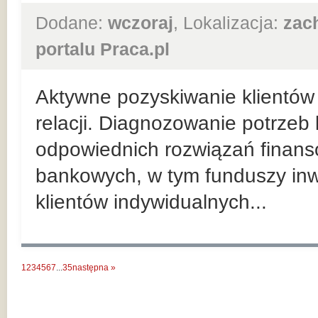
Dodane:
wczoraj
, Lokalizacja:
zac
portalu Praca.pl
Aktywne pozyskiwanie klientów 
relacji. Diagnozowanie potrzeb
odpowiednich rozwiązań finan
bankowych, w tym funduszy inw
klientów indywidualnych...
1
2
3
4
5
6
7
...
35
następna »