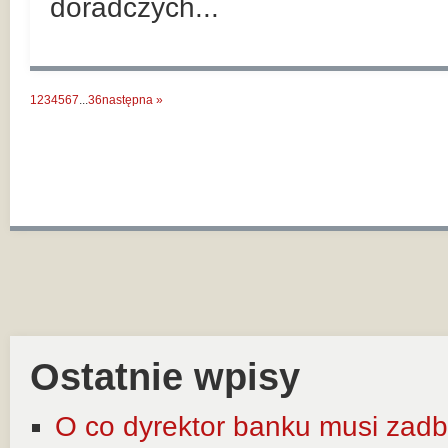
doradczych...
1
2
3
4
5
6
7
...
36
następna »
Ostatnie wpisy
O co dyrektor banku musi zadb