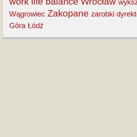
work life balance
Wrocław
wyksz
Zakopane
Wągrowiec
zarobki dyrek
Góra
Łódź