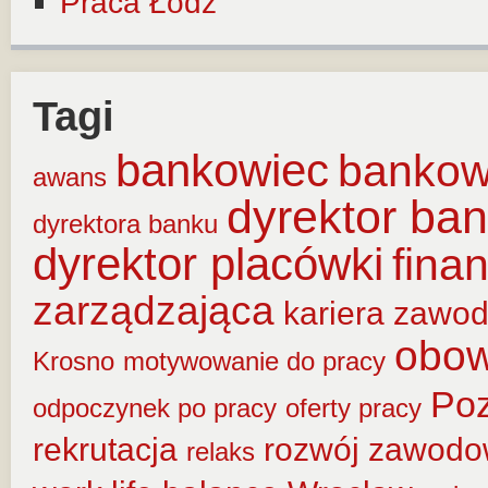
Praca Łódź
Tagi
bankowiec
banko
awans
dyrektor ba
dyrektora banku
dyrektor placówki
fina
zarządzająca
kariera zawo
obow
Krosno
motywowanie do pracy
Po
odpoczynek po pracy
oferty pracy
rekrutacja
rozwój zawod
relaks