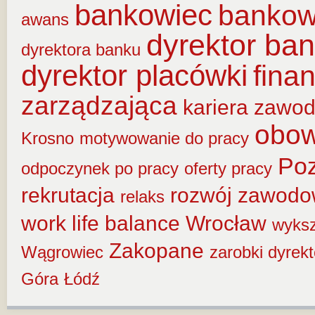
bankowiec
banko
awans
dyrektor ba
dyrektora banku
dyrektor placówki
fina
zarządzająca
kariera zawo
obow
Krosno
motywowanie do pracy
Po
odpoczynek po pracy
oferty pracy
rekrutacja
rozwój zawod
relaks
work life balance
Wrocław
wyksz
Zakopane
Wągrowiec
zarobki dyrek
Góra
Łódź