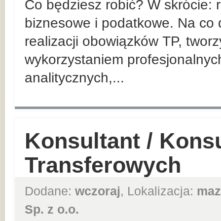
Co będziesz robić? W skrócie:
biznesowe i podatkowe. Na co d
realizacji obowiązków TP, twor
wykorzystaniem profesjonalnyc
analitycznych,...
Konsultant / Kons
Transferowych
Dodane:
wczoraj
, Lokalizacja:
maz
Sp. z o.o.