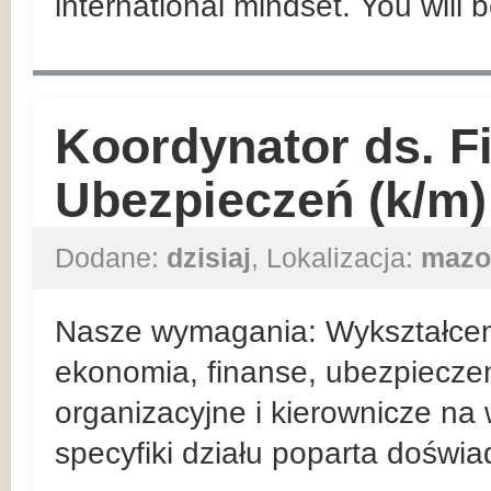
international mindset. You will 
Koordynator ds. F
Ubezpieczeń (k/m)
Dodane:
dzisiaj
, Lokalizacja:
mazo
Nasze wymagania: Wykształceni
ekonomia, finanse, ubezpieczen
organizacyjne i kierownicze n
specyfiki działu poparta doświ