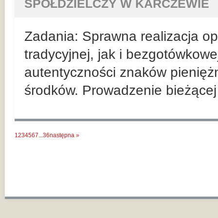
SPÓŁDZIELCZY W KARCZEWIE
Zadania: Sprawna realizacja ope
tradycyjnej, jak i bezgotówkowe
autentyczności znaków pienięż
środków. Prowadzenie bieżącej r
1
2
3
4
5
6
7
...
36
następna »