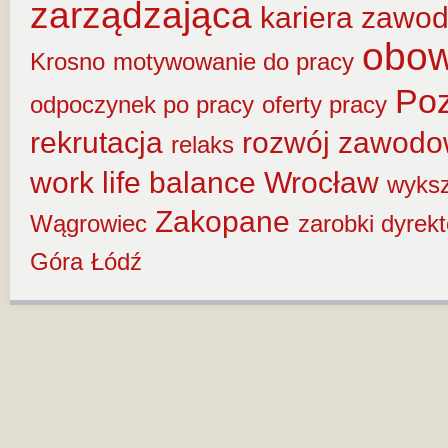
zarządzająca
kariera zawo
obow
Krosno
motywowanie do pracy
Po
odpoczynek po pracy
oferty pracy
rekrutacja
rozwój zawod
relaks
work life balance
Wrocław
wyksz
Zakopane
Wągrowiec
zarobki dyrek
Góra
Łódź