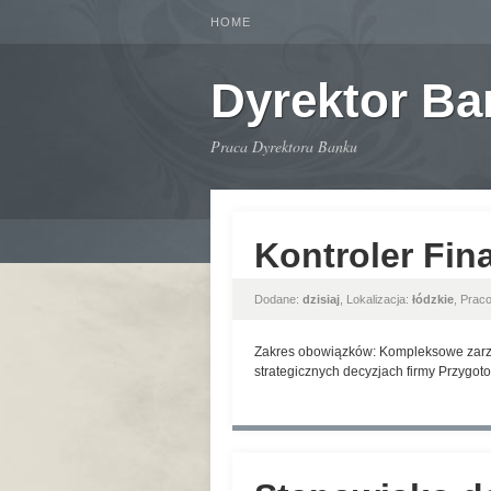
HOME
Dyrektor B
Praca Dyrektora Banku
Kontroler Fin
Dodane:
dzisiaj
, Lokalizacja:
łódzkie
, Prac
Zakres obowiązków: Kompleksowe zarzą
strategicznych decyzjach firmy Przygoto