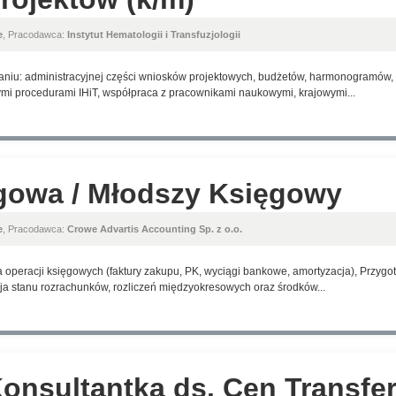
e
, Pracodawca:
Instytut Hematologii i Transfuzjologii
aniu: administracyjnej części wniosków projektowych, budżetów, harmonogramów,
i procedurami IHiT, współpraca z pracownikami naukowymi, krajowymi...
gowa / Młodszy Księgowy
e
, Pracodawca:
Crowe Advartis Accounting Sp. z o.o.
a operacji księgowych (faktury zakupu, PK, wyciągi bankowe, amortyzacja), Przyg
ja stanu rozrachunków, rozliczeń międzyokresowych oraz środków...
Konsultantka ds. Cen Transf