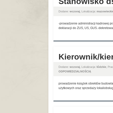
Stanowisko d
Dodane:
wczoraj
, Lokalizacja:
mazowiecki
-prowadzenie administracji kadrowej p
deklaracji do ZUS, US, GUS.-dekretow
Kierownik/kie
Dodane:
wczoraj
, Lokalizacja:
łódzkie
, Pr
ODPOWIEDZIALNOŚCIĄ
prowadzenie książek obiektów budowla
użytkowych oraz sprzedaży lokaliobsłu