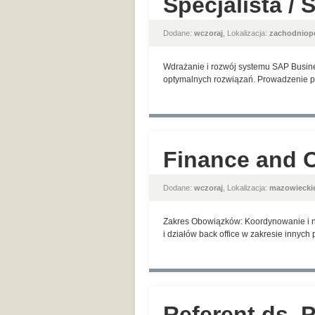
Specjalista /
Dodane:
wczoraj
, Lokalizacja:
zachodniop
Wdrażanie i rozwój systemu SAP Busin
optymalnych rozwiązań. Prowadzenie pr
Finance and O
Dodane:
wczoraj
, Lokalizacja:
mazowiecki
Zakres Obowiązków: Koordynowanie i n
i działów back office w zakresie innyc
Referent ds. 