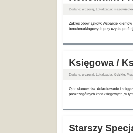
Dodane:
wczoraj
, Lokalizacja:
mazowiecki
Zakres obowiązków: Wsparcie klientów w
benchmarkingowych przy użyciu profesjo
Księgowa / K
Dodane:
wczoraj
, Lokalizacja:
łódzkie
, Pr
Opis stanowiska: dekretowanie i księg
poszczególnych kont księgowych, w ty
Starszy Specj