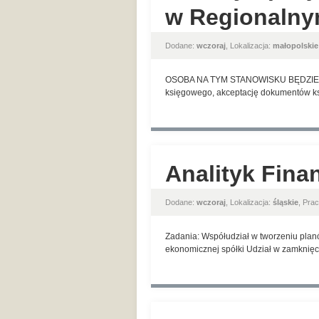
w Regionalny
Dodane:
wczoraj
, Lokalizacja:
małopolskie
OSOBA NA TYM STANOWISKU BĘDZIE ODP
księgowego, akceptację dokumentów ks
Analityk Fina
Dodane:
wczoraj
, Lokalizacja:
śląskie
, Pra
Zadania: Współudział w tworzeniu planó
ekonomicznej spółki Udział w zamknięci