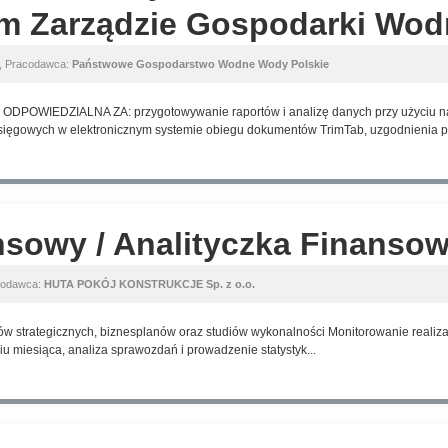
m Zarządzie Gospodarki Wodn
, Pracodawca:
Państwowe Gospodarstwo Wodne Wody Polskie
OWIEDZIALNA ZA: przygotowywanie raportów i analizę danych przy użyciu nar
ięgowych w elektronicznym systemie obiegu dokumentów TrimTab, uzgodnienia pr
nsowy / Analityczka Finanso
codawca:
HUTA POKÓJ KONSTRUKCJE Sp. z o.o.
w strategicznych, biznesplanów oraz studiów wykonalności Monitorowanie realizacj
u miesiąca, analiza sprawozdań i prowadzenie statystyk...