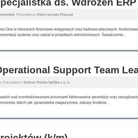
 Specjalistka ds. Wdrożeń ERP
omorskie
, Pracodawca:
Klient portalu Praca.pl
ess One w obszarach finansowo-księgowych oraz kadrowo-płacowych. Analizowani
ezentacji systemu oraz udział w projektach wdrożeniowych. Świadczenie...
perational Support Team Lea
e
, Pracodawca:
Sodexo Polska Spółka z o. o.
adzór nad scentralizowanymi procesami fakturowania sprzedaży oraz zarządzanie
h procesów, takich jak: gospodarka magazynowa, zakupy środków...
Projektów (k/m)