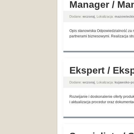
Manager / Ma
Dodane:
wczoraj
, Lokalizacja:
mazowiecki
Opis stanowiska Odpowiedzialność za r
partnerami biznesowymi. Realizacja str
Ekspert / Ek
Dodane:
wczoraj
, Lokalizacja:
kujawsko-p
Rozwijanie i doskonalenie oferty pro
i aktualizacja procedur oraz dokumenta