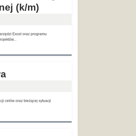
ej (k/m)
zędzi Excel oraz programu
ojektów...
wa
i celów oraz bieżącej sytuacji