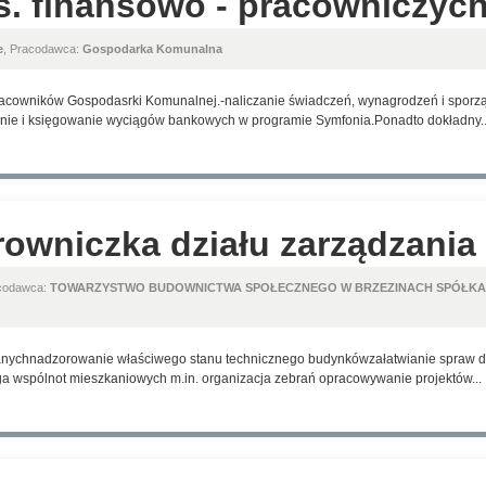
s. finansowo - pracowniczyc
e
, Pracodawca:
Gospodarka Komunalna
racowników Gospodasrki Komunalnej.-naliczanie świadczeń, wynagrodzeń i sporząd
anie i księgowanie wyciągów bankowych w programie Symfonia.Ponadto dokładny..
rowniczka działu zarządzania
acodawca:
TOWARZYSTWO BUDOWNICTWA SPOŁECZNEGO W BRZEZINACH SPÓŁKA
nychnadzorowanie właściwego stanu technicznego budynkówzałatwianie spraw dot
ga wspólnot mieszkaniowych m.in. organizacja zebrań opracowywanie projektów...