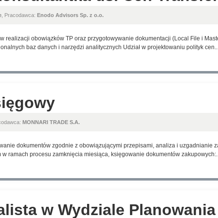
e
, Pracodawca:
Enodo Advisors Sp. z o.o.
 realizacji obowiązków TP oraz przygotowywanie dokumentacji (Local File i Maste
nalnych baz danych i narzędzi analitycznych Udział w projektowaniu polityk cen..
sięgowy
acodawca:
MONNARI TRADE S.A.
owanie dokumentów zgodnie z obowiązującymi przepisami, analiza i uzgadnianie 
m w ramach procesu zamknięcia miesiąca, księgowanie dokumentów zakupowych:..
alista w Wydziale Planowania