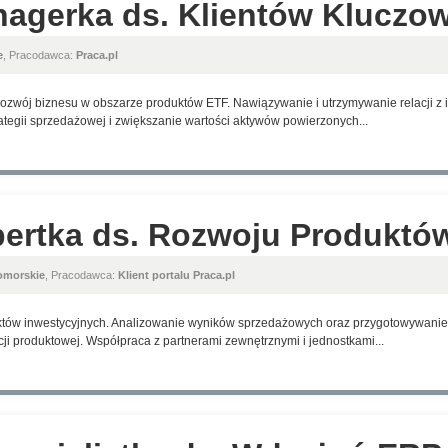
nagerka ds. Klientów Kluczo
e
, Pracodawca:
Praca.pl
ozwój biznesu w obszarze produktów ETF. Nawiązywanie i utrzymywanie relacji z i
ategii sprzedażowej i zwiększanie wartości aktywów powierzonych...
spertka ds. Rozwoju Produkt
omorskie
, Pracodawca:
Klient portalu Praca.pl
duktów inwestycyjnych. Analizowanie wyników sprzedażowych oraz przygotowywani
cji produktowej. Współpraca z partnerami zewnętrznymi i jednostkami...